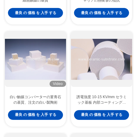
細胞触媒の基質
ャリアの熱衝撃の抵抗
最良 の 価格 を 入手 する
最良 の 価格 を 入手 する
Video
白い触媒コンバーターの菫青石
誘電強度 10-15 KV/mm セラミ
の基質、注文の白い製陶術
ック基板 内部コーティング付
き レーザー波長 355 Nm 産業
用
最良 の 価格 を 入手 する
最良 の 価格 を 入手 する