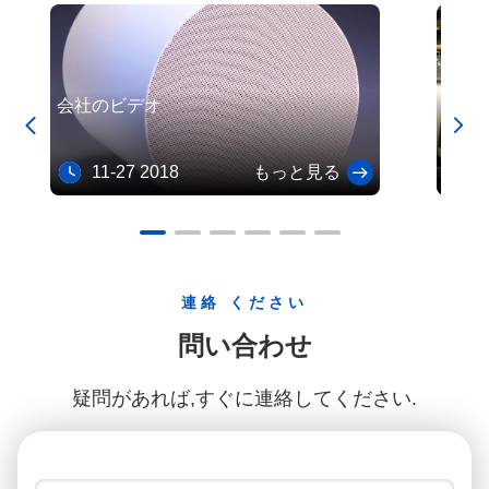
高温抵抗のオートバイの触媒コンバーターの基質
菫青石のディーゼル微粒子の白い陶磁器の基質フィルター高い耐久性
会社のビデオ
私た


Aut
11-27 2018
もっと見る
10
連絡 ください
問い合わせ
疑問があれば,すぐに連絡してください.