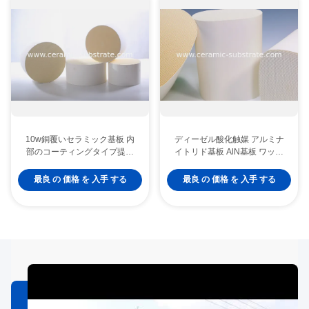
10w銅覆いセラミック基板 内
ディーゼル酸化触媒 アルミナ
部のコーティングタイプ提供
イトリド基板 AlN基板 ワッタ
熱管理と電気隔熱性能を提供
7W 半導体装置の熱伝達を供給
する
最良 の 価格 を 入手 する
最良 の 価格 を 入手 する