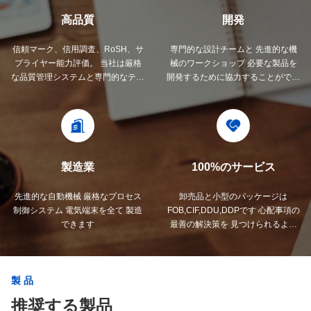
高品質
開発
信頼マーク、信用調査、RoSH、サ
専門的な設計チームと 先進的な機
プライヤー能力評価。 当社は厳格
械のワークショップ 必要な製品を
な品質管理システムと専門的なテス
開発するために協力することができ
トラボを備えています。
ます.
製造業
100%のサービス
先進的な自動機械 厳格なプロセス
卸売品と小型のパッケージは
制御システム 電気端末を全て 製造
FOB,CIF,DDU,DDPです 心配事項の
できます
最善の解決策を 見つけられるよう
にしましょう.
製品
推奨する製品