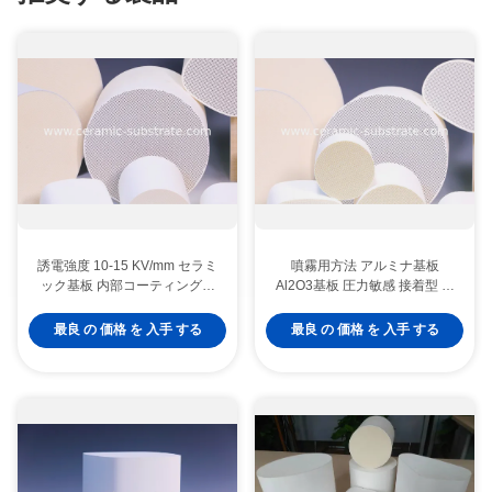
誘電強度 10-15 KV/mm セラミ
噴霧用方法 アルミナ基板
ック基板 内部コーティング付
Al2O3基板 圧力敏感 接着型 熱
き レーザー波長 355 Nm 産業
伝導性 セラミック基板
用
最良 の 価格 を 入手 する
最良 の 価格 を 入手 する