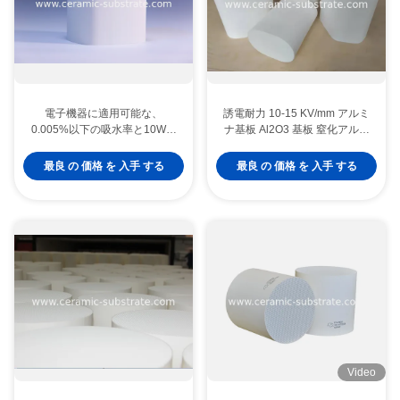
電子機器に適用可能な、
誘電耐力 10-15 KV/mm アルミ
0.005%以下の吸水率と10Wの
ナ基板 Al2O3 基板 窒化アルミ
電力に対応するマットセラミッ
ニウム AlN 電子用途向け
ク基板
最良 の 価格 を 入手 する
最良 の 価格 を 入手 する
Video