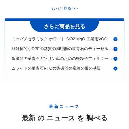
高い気孔率の陶磁器の基質200 CPSI陶磁器のディーゼル微粒子フィルター
もっと見る
>
>
菫青石のDpfの円形の蜜蜂の巣の陶磁器の基質100 200のCPSIの細胞密度
基板 コルディエライト ディーゼル粒子フィルター 白色 高孔度
さらに商品を見る
ミツバチセラミック ホワイト SiO2 MgO 工業用VOC
非対称的なDPFの基質の陶磁器の菫青石のディーゼル微粒子フィルター
陶磁器の菫青石ガソリン車のための微粒子フィルターGPF基質8mil
ムライトの菫青石RTOの陶磁器の蜜蜂の巣の基質
RTOの陶磁器の蜜蜂の巣の触媒の蜜蜂の巣の陶磁器の基質
菫青石のムライトの鋼玉石の蜜蜂の巣の陶磁器の触媒コンバーターの基質
POC DOC DPF SCRの蜜蜂の巣の菫青石の陶磁器の触媒の基質
企業からの産業蜜蜂の巣の陶磁器の基質
最新ニュース
菫青石の蜜蜂の巣の車の排気ガスの清浄器のための陶磁器の触媒の基質
最新 の ニュース を 調べる
RCOのための陶磁器の蜜蜂の巣のガス ストーブの陶磁器の蜜蜂の巣の基質