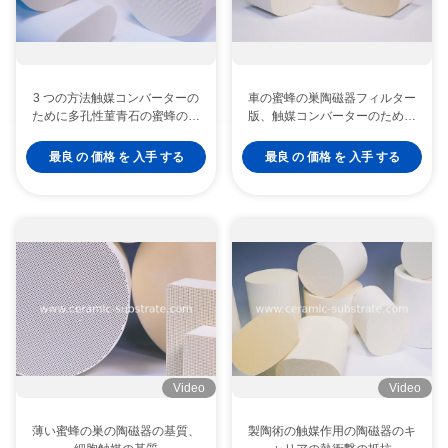
3 つの方法触媒コンバーターの
車の蜜蜂の巣陶磁器フィルター
ために多孔性菫青石の蜜蜂の巣
版、触媒コンバーターのための
の陶磁器フィルター
多孔性の陶磁器
最良 の 価格 を 入手 する
最良 の 価格 を 入手 する
Video
Video
薄い蜜蜂の巣の陶磁器の基質、
製陶術の触媒作用の陶磁器のキ