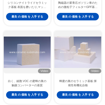
シリコンナイトライドセラミッ
陶磁器の菫青石ガソリン車のた
ク基板 表面を磨いたり,マット
めの微粒子フィルターGPF基質
な仕上げを施す 電力電子機器
8mil
用に設計され,耐久性が向上す
最良 の 価格 を 入手 する
最良 の 価格 を 入手 する
る
菫青石の蜜蜂の巣の車の排気ガスの清浄器のための陶磁器の触媒の基質
RCOのための陶磁器の蜜蜂の巣のガス ストーブの陶磁器の蜜蜂の巣の基質
高温抵抗のオートバイの触媒コンバーターの基質
菫青石のディーゼル微粒子の白い陶磁器の基質フィルター高い耐久性
自動車菫青石の基質のディーゼル微粒子は熱衝撃の抵抗をろ過します
Video
Video
ディーゼル触媒コンバーターのための長い生命フィルター蜜蜂の巣の陶磁器の基質
白く、細胞 VOC の蜜蜂の巣の
蜂蜜の巣のセラミック基板 揮
触媒コンバーターの基質
発性有機化合物
RCO VOCの陶磁器サポート大きい表面積、白の陶磁器の蜜蜂の巣
VOC ミツバチ セラミック 基板 産業用廃棄物ガス処理 燃焼発電所 流体ガス浄化
最良 の 価格 を 入手 する
最良 の 価格 を 入手 する
Iso VOCの蜜蜂の巣の陶磁器サポート高温抵抗400CPSI