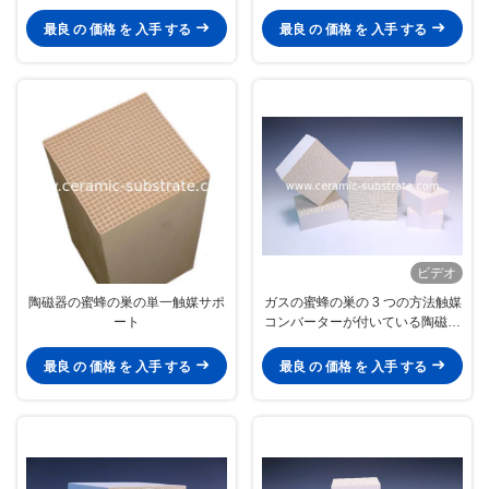
最良 の 価格 を 入手 する
最良 の 価格 を 入手 する
ビデオ
陶磁器の蜜蜂の巣の単一触媒サポ
ガスの蜜蜂の巣の 3 つの方法触媒
ート
コンバーターが付いている陶磁器
の単一触媒サポート
最良 の 価格 を 入手 する
最良 の 価格 を 入手 する