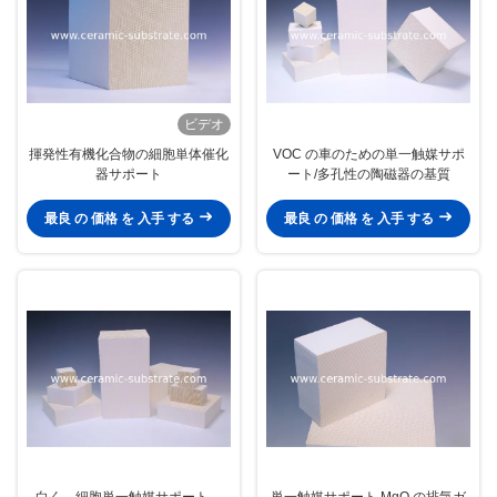
ビデオ
揮発性有機化合物の細胞単体催化
VOC の車のための単一触媒サポ
器サポート
ート/多孔性の陶磁器の基質
最良 の 価格 を 入手 する
最良 の 価格 を 入手 する
白く、細胞単一触媒サポート、
単一触媒サポート MgO の排気ガ