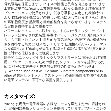
電気隔熱を保証します.デバイスの性能と長寿を向上させています
工業用環境では,Yuxing工業陶器基板は様々な高温および高電圧ア
プリケーションで使用されます.低水分吸収と安定した機械特性に
より 自動車電子機器などの厳しい環境に適していますさらに,彼ら
の高細胞密度は 熱管理と構造的整合を向上させています.システム
安定性を維持する上で重要です..
パワーエレクトロニクス以外にも,これらのセラミック・サブスト
レーットはマイクロ波装置,半導体パッケージング,LED照明システ
ムにも応用されています.恒常的な電気隔熱と 熱圧下での機械的強
さを維持する能力は 様々なシナリオで 信頼性の高いパフォーマン
スを保証しますYuxingが提供する12ヶ月保証は 製品の品質と耐久
性に対する信頼をさらに強調します
総合的に,ユクシングセラミックサブストラートは 電子および産業
用アプリケーションのための優れたソリューションを提供するた
めに 精密な製造基準と先進的な材料の性質を組み合わせま
す.Whether used as IGBT Ceramic Substrate components or in
other 産業用セラミックサブストラートの役割高性能で信頼性の高
い電子システムに不可欠な基盤を提供します
カスタマイズ:
Yuxingは,現代の電子機器の多様なニーズを満たすために設計され
た 定番陶器基板ソリューションを提供しています.パワー・エレク