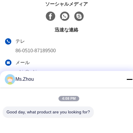
ソーシャルメディア
迅速な連絡
テレ
86-0510-87189500
メール
yxhjc@yxhjc.com
Ms.Zhou
アドレス
Dingshu の町、Yixing 都市、江蘇省
4:08 PM
Good day, what product are you looking for?
プライバシーポリシー
|
地図
中国 良質 陶磁器の基質 製造者。 版権の© 2013-2026 Jiangsu
Province Yixing Nonmetallic Chemical Machinery Factory Co.,Ltd