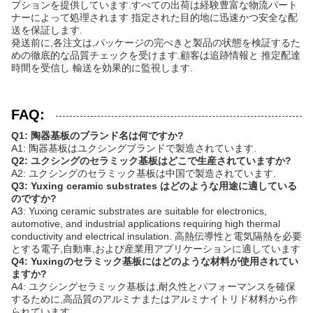
プションを提供しています.すべての出荷は経験豊富な物流パート
ナーによって処理されます 指定された目的地に迅速かつ安全な配
送を保証します.
発送前に,各注文は,パッケージの完ぺきと製品の状態を検証するた
めの徹底的な品質チェックを受けます.顧客は追跡情報と 推定配達
時間を受信し 輸送を効果的に監視します.
FAQ:
Q1: 陶器基板のブランド名は何ですか?
A1: 陶器基板はユクシングブランドで製造されています.
Q2: ユクシングのセラミック基板はどこで生産されていますか?
A2: ユクシングのセラミック基板は中国で製造されています.
Q3: Yuxing ceramic substrates はどのような用途に適している
のですか?
A3: Yuxing ceramic substrates are suitable for electronics,
automotive, and industrial applications requiring high thermal
conductivity and electrical insulation. 高熱伝導性と電気隔熱を必要
とする電子,自動車,および産業用アプリケーションに適しています
Q4: Yuxingのセラミック基板にはどのような材料が使用されてい
ますか?
A4: ユクシングセラミック基板は,耐久性とパフォーマンスを確保
するために,高品質のアルミナまたはアルミナイトリド材料から作
られています.