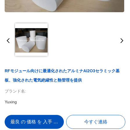
RFモジュール向けに最適化されたアルミナAl2O3セラミック基
板、強化された電気絶縁性と熱管理を提供
ブランド名:
Yuxing
最良 の 価格 を 入手 する
今すぐ連絡