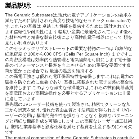
製品説明:
The Ceramic Substratesは,現代の電子アプリケーションの要求を
満たすために設計された高度な技術的なセラミック substratesで
す.これらの基板は 卓越した性能を提供するために 設計されてい
ます信頼性や耐久性により 幅広い産業に最適化されています優れ
た材料特性と精密な製造技術により高性能電子機器にとって 類を
見ない利点があります
このセラミックサブストレーットの重要な特徴の一つは 印象的な
細胞密度で 100から600 CPSI (Cells Per Square Inch) までですこ
の高密度構造は効率的な熱管理と電気隔熱を可能にします電子部
品のパフォーマンスと長寿を向上させるための重要な要因です負
荷が重かった場合でも,最適の温度を維持する.
この高電圧強さは優れた電圧保温特性を確保します.これは,電力の
破損を防ぐために重要であり, 基板に搭載された電子回路の整合性
を維持します.このような頑丈な保温能力は,これらの技術陶器基質
を高電圧および高周波操作を必要とするアプリケーションに非常
に適しています.
最先端のUVレーザー技術を使って製造され, 精密でクリーンな加
工から恩恵を受け, 優れた表面品質と寸法精度が得られます.UVレ
ーザーの使用は,構造的完全性を損なうことなく,複雑なパターニン
グと精細な機能作成を可能にします.この高度なレーザー加工技術
は 厳格な業界基準と顧客仕様を満たす基質を生産するのに不可欠
です
The material composition of these Ceramic Substrates is carefully