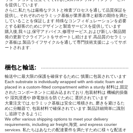
を提供しています.
さらに,私たちは厳格なテストと検査プロセスを通して品質保証を
提供し, それぞれのセラミック基板が業界基準と顧客の期待を満た
していることを保証します.特殊なコンフィギュレーションを必要
とする顧客のためにデザインと製造サービスを提供しています
購入後,我々は,保守アドバイス,修理サービス,および新しい製品開
発の更新でクライアントをサポートし続けます.高品質のセラミッ
ク基板は,製品ライフサイクルを通して専門技術支援によってサポ
ートされます.
梱包と輸送:
輸送中に最大限の保護を確保するために 慎重に包装されています
Each substrate is individually wrapped with anti-static foam and
placed in a custom-fitted compartment within a sturdy 材料は,固定
されたコンポーネントに組み込まれており,包装材料は 機械的損傷
や 湿気浸透や 静電放出を防ぐために 選択されています
大量注文では,セラミック基板は安全に堆積され, 磨きを避けるた
めに分離器で, 包装材料で確保されています.製品詳細簡単に識別
し追跡できるように
We offer various shipping options to meet your delivery
requirements, including air freight,海貨, and express courier
services. 私たちはあなたの配達要件を満たすために様々な配送オ