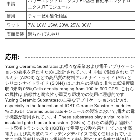
パワーエレクトロニクス,LED基板,自動車エレクトロ
申請
ニクス,RFモジュール
使用
ディーゼル酸化触媒
ワット
7W, 10W, 15W, 20W, 25W, 30W
表面塗装
滑らか ぼんやり
応用:
Yuxing Ceramic Substratesは,様々な産業および電子アプリケーシ
ョンの要求を満たすために設計されています.中国で製造された ア
ルミナ (Al2O3) などの高品質の材料アルミナイトライド (AlN) と
シリコンナイトライド (Si3N4) は,これらの基板は,非常に低湿度吸
収 0未満.05%,Cells density ranging from 100 to 600 CPSI. これら
の属性は,信頼性と耐久性が重要な環境での使用に理想的です.
Yuxing Ceramic Substratesの主要なアプリケーションの1つは,
especially in the fabrication of IGBT Ceramic Substrate modules.
特に,IGBT Ceramic Substrateモジュールの製造において,電力の電
子機器が使用されています.These substrates play a vital role in
insulated gate bipolar transistors (IGBTs) これらの基質は 隔離ゲ
ート双極トランジスタ (IGBTs) で重要な役割を果たしています高
電力および高周波のスイッチングデバイスで広く使用されていま
すこの陶器材料の優れた電解強さと熱伝導性は,効率的な熱消耗と