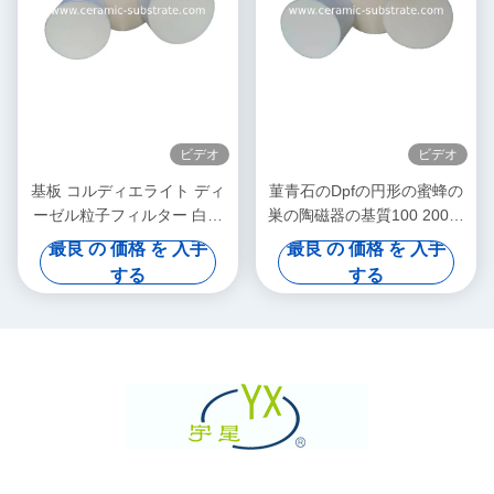
ビデオ
ビデオ
基板 コルディエライト ディ
菫青石のDpfの円形の蜜蜂の
ーゼル粒子フィルター 白色
巣の陶磁器の基質100 200の
高孔度
CPSIの細胞密度
最良 の 価格 を 入手
最良 の 価格 を 入手
する
する