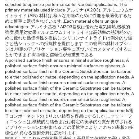
selected to optimize performance for various applications. The
primary materials used include アルミナ (Al2O3), アルミニウムナ
イトライド (AlN) 材料は,様々な用途のために性能を最適化するた
めに慎重に選択されています.,Each material offers unique
advantages: アルミナ基板 / Al2O3基板は優れた電気隔熱,機械的
強度,費用対効果アルミニウムナイトライドは高効率の熱消耗のた
めに優れた熱伝導性を提供し,シリコンナイトライドは例外的な強
さと熱ショックへの抵抗性を提供します.この範囲の材料オプショ
ンは,特定のアプリケーション要件に基づいてカスタマイズするこ
とができます.熱管理と信頼性が最重要である.
A polished surface finish ensures minimal surface roughness, A
polished surface finish ensures minimal surface roughness. A
polished surface finish of the Ceramic Substrates can be tailored
to either polished or matte, depending on the application needs. A
polished surface finish ensures minimal surface roughness. A
polished surface finish of the Ceramic Substrates can be tailored
to either polished or matte, depending on the application needs. A
polished surface finish ensures minimal surface roughness. A
polished surface finish of the Ceramic Substrates can be tailored
to either polished or matte, depending on the application needs電
子コンポーネントのよりよい粘着を容易にするしかし,マット・フ
ィニッシュは,機械的な結合または特定の美学的な質が要求される
アプリケーションに好まれる.この柔軟性により,これらの基板の多
様性が 異なる技術分野に広がります.
結論として,これらの技術陶器基板は 高品質で信頼性の高い 電子