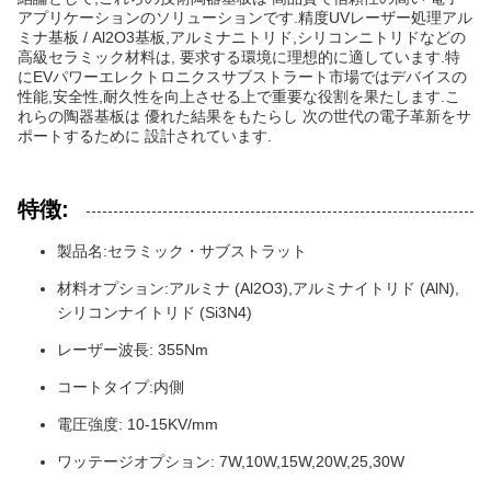
アプリケーションのソリューションです.精度UVレーザー処理アル
ミナ基板 / Al2O3基板,アルミナニトリド,シリコンニトリドなどの
高級セラミック材料は, 要求する環境に理想的に適しています.特
にEVパワーエレクトロニクスサブストラート市場ではデバイスの
性能,安全性,耐久性を向上させる上で重要な役割を果たします.こ
れらの陶器基板は 優れた結果をもたらし 次の世代の電子革新をサ
ポートするために 設計されています.
特徴:
製品名:セラミック・サブストラット
材料オプション:アルミナ (Al2O3),アルミナイトリド (AlN),
シリコンナイトリド (Si3N4)
レーザー波長: 355Nm
コートタイプ:内側
電圧強度: 10-15KV/mm
ワッテージオプション: 7W,10W,15W,20W,25,30W