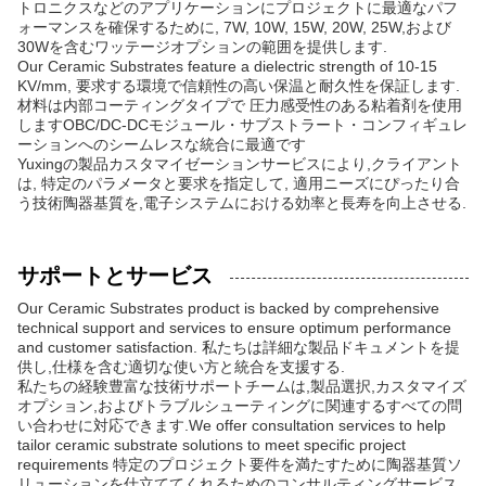
トロニクスなどのアプリケーションにプロジェクトに最適なパフ
ォーマンスを確保するために, 7W, 10W, 15W, 20W, 25W,および
30Wを含むワッテージオプションの範囲を提供します.
Our Ceramic Substrates feature a dielectric strength of 10-15
KV/mm, 要求する環境で信頼性の高い保温と耐久性を保証します.
材料は内部コーティングタイプで 圧力感受性のある粘着剤を使用
しますOBC/DC-DCモジュール・サブストラート・コンフィギュレ
ーションへのシームレスな統合に最適です
Yuxingの製品カスタマイゼーションサービスにより,クライアント
は, 特定のパラメータと要求を指定して, 適用ニーズにぴったり合
う技術陶器基質を,電子システムにおける効率と長寿を向上させる.
サポートとサービス
Our Ceramic Substrates product is backed by comprehensive
technical support and services to ensure optimum performance
and customer satisfaction. 私たちは詳細な製品ドキュメントを提
供し,仕様を含む適切な使い方と統合を支援する.
私たちの経験豊富な技術サポートチームは,製品選択,カスタマイズ
オプション,およびトラブルシューティングに関連するすべての問
い合わせに対応できます.We offer consultation services to help
tailor ceramic substrate solutions to meet specific project
requirements 特定のプロジェクト要件を満たすために陶器基質ソ
リューションを仕立ててくれるためのコンサルティングサービス