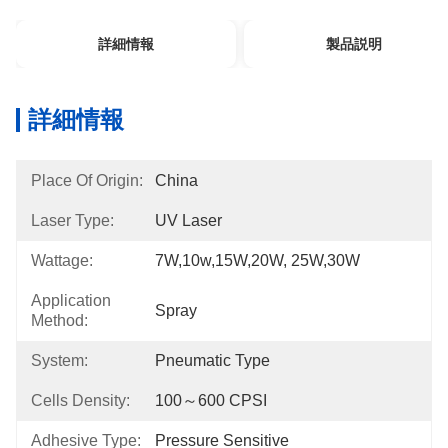
詳細情報
製品説明
詳細情報
Place Of Origin:
China
Laser Type:
UV Laser
Wattage:
7W,10w,15W,20W, 25W,30W
Application
Spray
Method:
System:
Pneumatic Type
Cells Density:
100～600 CPSI
Adhesive Type:
Pressure Sensitive