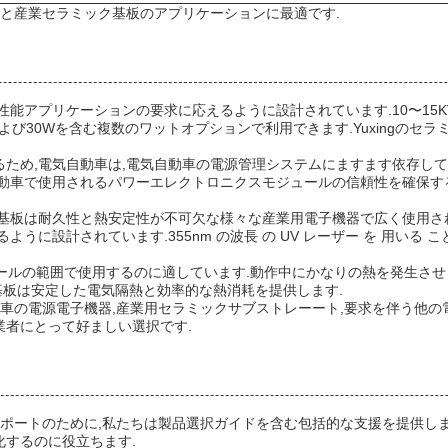
板と産業セラミック基板のアプリケーションに最適です.
能アプリケーションの要求に応えるように設計されています.10〜15K
25W,および30Wを含む複数のワットオプションで利用できます.Yuxin
ため,電気自動車は,電気自動車の電源管理システムにますます依存してい
動車で使用されるパワーエレクトロニクスモジュールの信頼性を確保する
基板は耐久性と熱安定性が不可欠な様々な産業用電子機器で広く使用さ
計されています.355nm の波長 の UV レーザー を 用いる こと に 
やモジュールの範囲で使用するのに適しています.動作中にかなりの熱を発生
ク基板は安定した電気隔熱と効率的な熱消耗を提供します.
動車の電源電子機器,産業用セラミックサブストレーート,要求を伴う他の
者にとって好ましい選択です.
サポートのために,私たちは製品選択ガイドを含む包括的な支援を提供しま
するのに役立ちます.