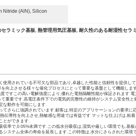
itride (AlN), Silicon 
のセラミック基板
, 
熱管理用気圧基板
, 
耐久性のある耐湿性セラ
く使用されている不可欠な部品であり,卓越した性能と信頼性を提供して
効率を向上させる様々な催化プロセスにとって重要な基盤として機能します
介電性強度ですこの高い電解強度により,優れた電熱隔離性能が保証されます
とって重要です.高電圧条件下での電気的完整性の維持がシステム安全性と
定な動作を可能にします.
ってさらに強調されています.顧客は,特定のアプリケーションの要求に応
,熱伝導性を向上させ,熱敏感な用途では有益です.マットな仕上げは,粘
ことができます.
収率で,0.05%未満です.この低水分吸収は,湿気や厳しい環境でも,
るシステム全体の寿命を延長します.この特徴は,水分にさらされた環境