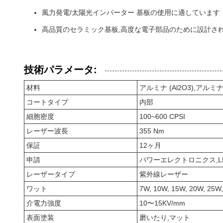
風力発電/太陽光インバーター 基板の使用に適しています
高品質のセラミック基板,高度な電子部品のために設計さ
技術パラメータ:
材料
アルミナ (Al2O3),アルミ
コートタイプ
内部
細胞密度
100~600 CPSI
レーザー波長
355 Nm
保証
12ヶ月
申請
パワーエレクトロニクス,L
レーザータイプ
紫外線レーザー
ワット
7W, 10W, 15W, 20W, 25W
介電力強度
10〜15KV/mm
表面塗装
磨いたり,マット