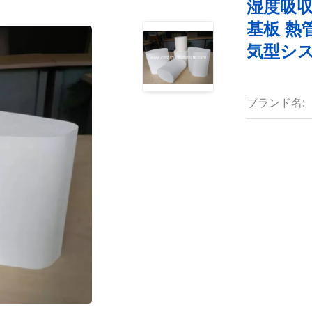
湿度吸収量
基板 熱
気型シ
ブランド名: