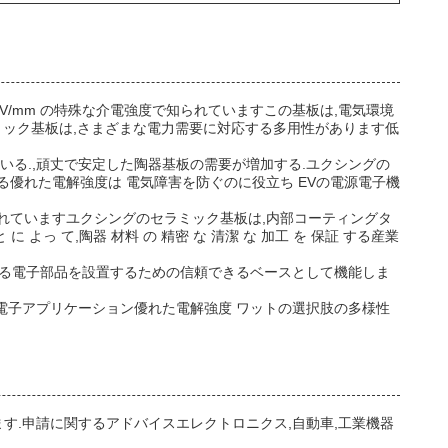
V/mm の特殊な介電強度で知られていますこの基板は,電気環境
gのセラミック基板は,さまざまな電力需要に対応する多用性があります低
る.,頑丈で安定した陶器基板の需要が増加する.ユクシングの
優れた電解強度は 電気障害を防ぐのに役立ち EVの電源電子機
れていますユクシングのセラミック基板は,内部コーティングタ
よっ て,陶器 材料 の 精密 な 清潔 な 加工 を 保証 する産業
させる電子部品を設置するための信頼できるベースとして機能しま
電子アプリケーション優れた電解強度 ワットの選択肢の多様性
す.申請に関するアドバイスエレクトロニクス,自動車,工業機器