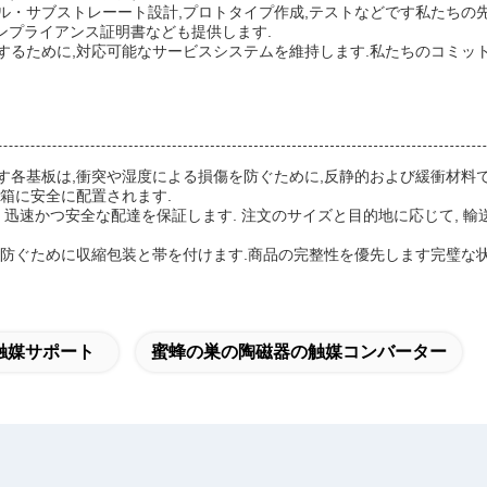
ル・サブストレーート設計,プロトタイプ作成,テストなどです私たちの
コンプライアンス証明書なども提供します.
するために,対応可能なサービスシステムを維持します.私たちのコミッ
す各基板は,衝突や湿度による損傷を防ぐために,反静的および緩衝材料で
箱に安全に配置されます.
 迅速かつ安全な配達を保証します. 注文のサイズと目的地に応じて, 
を防ぐために収縮包装と帯を付けます.商品の完整性を優先します完璧な
触媒サポート
蜜蜂の巣の陶磁器の触媒コンバーター