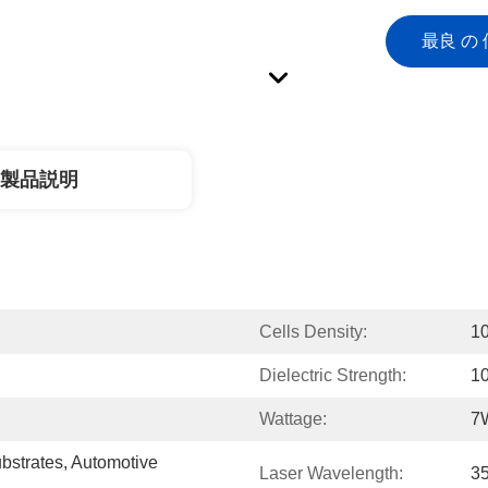
最良 の 
製品説明
Cells Density:
1
Dielectric Strength:
1
Wattage:
7
strates, Automotive 
Laser Wavelength:
3