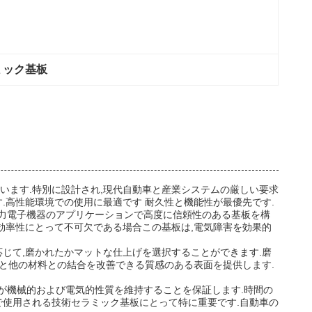
ミック基板
います.特別に設計され,現代自動車と産業システムの厳しい要求
.高性能環境での使用に最適です 耐久性と機能性が最優先です.
.電力電子機器のアプリケーションで高度に信頼性のある基板を構
効率性にとって不可欠である場合この基板は,電気障害を効果的
じて,磨かれたかマットな仕上げを選択することができます.磨
着と他の材料との結合を改善できる質感のある表面を提供します.
基板が機械的および電気的性質を維持することを保証します.時間の
で使用される技術セラミック基板にとって特に重要です.自動車の