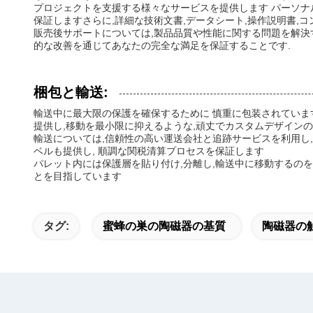
プロジェクトを支援する様々なサービスを提供します パーソナ
保証しますさらに,詳細な技術文書,データシート,操作説明書,
販売後サポートについては,製品品質や性能に関する問題を解決
的な改善を通じてあなたの完全な満足を保証することです.
梱包と輸送:
輸送中に最大限の保護を確保するために 慎重に包装されていま
提供し,移動を最小限に抑えるような,頑丈でカスタムデザインの
輸送については,信頼性の高い運送会社と追跡サービスを利用し,
ベルも提供し, 順調な関税清算プロセスを保証します
パレット内には保護層を貼り付け,分離し,輸送中に移動するの
とを目指しています
タグ:
蜜蜂の巣の陶磁器の基質
陶磁器の