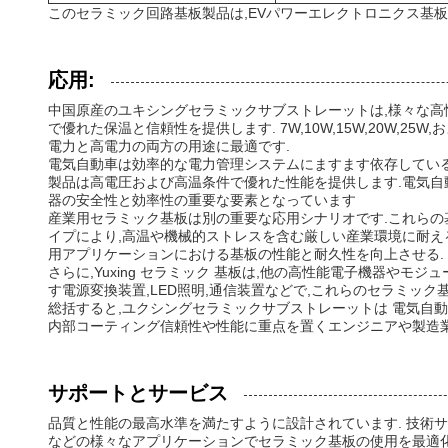
このセラミック回路基板製品は,EVパワーエレクトロニクス基
応用:
中国原産のユキシングセラミックサブストレーットは,様々な高性
で優れた保温と信頼性を提供します. 7W,10W,15W,20W,
電力と高電力の両方の用途に最適です.
電気自動車は効率的な電力管理システムにますます依存している
製品は高電圧および高温条件で優れた性能を提供します.電気自
器の安全性と効率性の重要な要素となっています
産業用セラミック基板は別の重要な応用シナリオです.これらの
イプにより,高温や機械的ストレスを含む厳しい産業環境に耐えるように設
用アプリケーションにおける基板の性能と耐久性を向上させる.
さらに,Yuxing セラミック 基板は,他の高性能電子機器
す電源変換装置,LED照明,通信装置などで,これらのセラミッ
総括すると,ユクシングセラミックサブストレーットは 電気自
内部コーティング信頼性や性能に重点を置くエンジニアや製造業
サポートとサービス
品質と性能の最高水準を満たすように設計されています. 技術
などの様々なアプリケーションでセラミック基板の使用を最適化