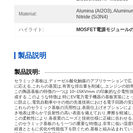
Alumina (Al2O3), Aluminum N
Material:
Nitride (Si3N4)
ハイライト:
MOSFET電源モジュール
製品説明
製品説明:
セラミック基板は,ディーゼル酸化触媒のアプリケーションで広
に応える,これらの基質は,有害な排出量を削減し,エンジンの
この陶器基板の特徴の一つは 10~15KV/mm の印象的な
成する.このような特徴は,特にEV電力電子機器の基板実装に
に防止し,電気自動車やその他の先進技術における電子回路の安
これらのセラミック基板の汎用性は,表面仕上げオプションによ
き地表は滑らかで反射性の高い表面を備えており,摩擦を軽減し
この柔軟性により,各産業のニーズと技術仕様に正確に合わせる
このセラミック基板のもう一つの重要な特徴は,非常に低い湿度吸
経過とともに劣化や性能低下を防ぐため,基板と組み込まれてい