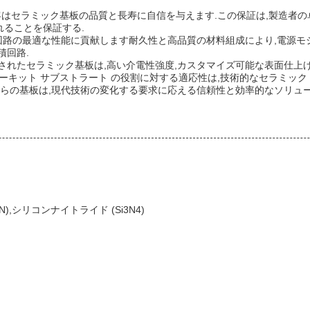
客はセラミック基板の品質と長寿に自信を与えます.この保証は,製造者
ることを保証する.
子回路の最適な性能に貢献します耐久性と高品質の材料組成により,電源モ
積回路.
されたセラミック基板は,高い介電性強度,カスタマイズ可能な表面仕上げ
 サーキット サブストラート の役割に対する適応性は,技術的なセラミ
れらの基板は,現代技術の変化する要求に応える信頼性と効率的なソリュー
N),シリコンナイトライド (Si3N4)