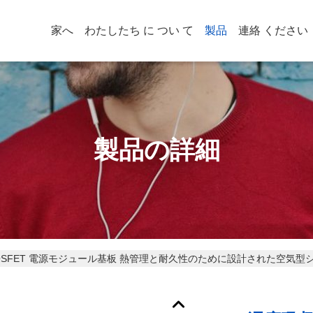
家へ
わたしたち に つい て
製品
連絡 ください
製品の詳細
 MOSFET 電源モジュール基板 熱管理と耐久性のために設計された空気型