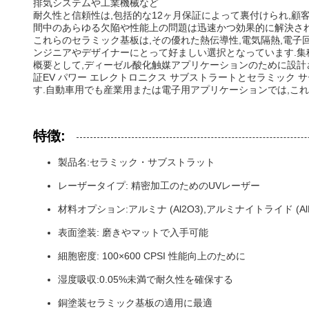
排気システムや工業機械など
耐久性と信頼性は,包括的な12ヶ月保証によって裏付けられ,顧
間中のあらゆる欠陥や性能上の問題は迅速かつ効果的に解決され
これらのセラミック基板は,その優れた熱伝導性,電気隔熱,電
ンジニアやデザイナーにとって好ましい選択となっています.集
概要として,ディーゼル酸化触媒アプリケーションのために設計
証EV パワー エレクトロニクス サブストラートとセラミック
す.自動車用でも産業用または電子用アプリケーションでは,こ
特徴:
製品名:セラミック・サブストラット
レーザータイプ: 精密加工のためのUVレーザー
材料オプション:アルミナ (Al2O3),アルミナイトライド (Al
表面塗装: 磨きやマットで入手可能
細胞密度: 100×600 CPSI 性能向上のために
湿度吸収:0.05%未満で耐久性を確保する
銅塗装セラミック基板の適用に最適