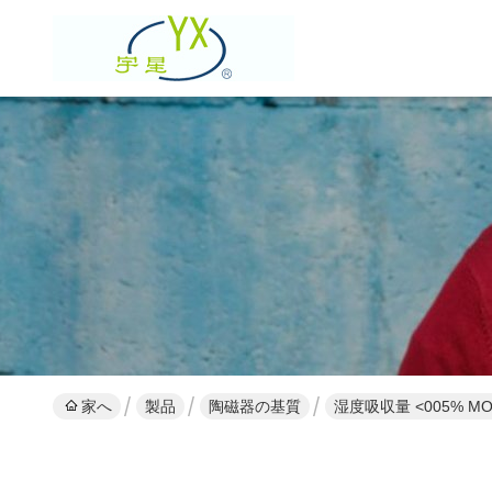
家へ
製品
陶磁器の基質
湿度吸収量 <005%