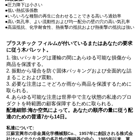
●
圧力降下は小さい
●低い熱拡張係数
●いろいろな種類の再生に合わせることできる高いろ過効率
●高い気孔率、よい流動性および均一配分の壁の穴の高い気孔率
●高温抵抗、化学耐食性、熱衝撃の抵抗および熱衝撃の抵抗は強い
プラスチック フィルムが付いているまたはあなたの要求
に従う木パレット。
1. 強いパッキングは運輸の間にあらゆる可能な損傷から
商品を保護する。
2. 振動から場合を防ぐ固体パッキングおよび全面的な詰
まることおよび震動。
3. 必要な注意はこそどろか雨から商品を保護するために
取られる。
4. あらゆる可能な注意は世界中で主な状態の私達のプロ
ダクトを時範囲の顧客保障するために取られる。
配達細部:
海か空気によって。あなたの順序の量に従う配
達のための普通7から14日。
私達について:
江蘇宜興市の非金属化学機械類Co.、1957年に創設される株式会
社はハイテクな企業の多孔性の陶磁器の中心、1985年以来、菫