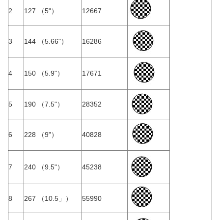
2
127 （5"）
12667
3
144 （5.66"）
16286
4
150 （5.9"）
17671
5
190 （7.5"）
28352
6
228 （9"）
40828
7
240 （9.5"）
45238
8
267 （10.5」）
55990