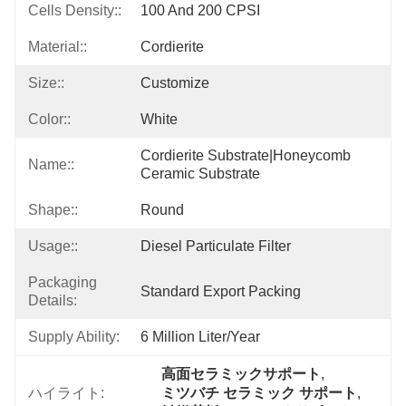
Cells Density::
100 And 200 CPSI
Material::
Cordierite
Size::
Customize
Color::
White
Cordierite Substrate|honeycomb 
Name::
Ceramic Substrate
Shape::
Round
Usage::
Diesel Particulate Filter
Packaging
Standard Export Packing
Details:
Supply Ability:
6 Million Liter/year
高面セラミックサポート
, 
ハイライト:
ミツバチ セラミック サポート
, 