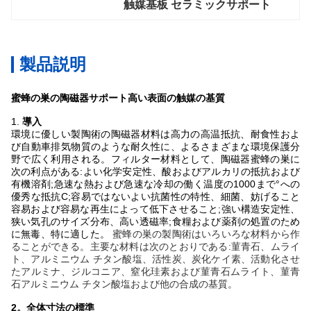
触媒基板 セラミックサポート
製品説明
蜜蜂の巣の陶磁器サポート高い表面の触媒の基質
1.
導入
環境に優しい製陶術の陶磁器材料は高力の高温抵抗、耐食性およ
び自動車排気物質のような耐久性に、よるさまざまな環境保護分
野で広く利用される。フィルター材料として、陶磁器蜜蜂の巣に
次の利点がある:よい化学安定性、酸およびアルカリの抵抗および
有機溶剤;急速な熱および急速な冷却の働く温度の1000まで°への
優秀な抵抗C;容易ではないよい抗菌性の特性、細菌、妨げること
容易および容易な再生によって低下させること;強い構造安定性、
狭い気孔のサイズ分布、高い透磁率;食糧および薬剤の処置のため
に無毒、特に適した。
蜜蜂の巣の製陶術はいろいろな材料から作
ることができる。主要な材料は次のとおりである:菫青石、ムライ
ト、アルミニウム チタン酸塩、活性炭、炭化ケイ素、活動化させ
たアルミナ、ジルコニア、窒化珪素および菫青石ムライト、菫青
石アルミニウム チタン酸塩および他の合成の基質。
2。全体寸法の標準