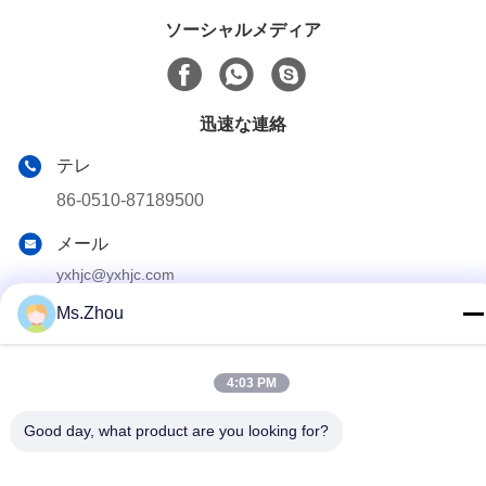
ソーシャルメディア
迅速な連絡
テレ
86-0510-87189500
メール
yxhjc@yxhjc.com
アドレス
Ms.Zhou
Dingshu の町、Yixing 都市、江蘇省
4:03 PM
プライバシーポリシー
|
地図
Good day, what product are you looking for?
中国 良質 陶磁器の基質 製造者。 版権の© 2013-2026 Jiangsu
Province Yixing Nonmetallic Chemical Machinery Factory Co.,Ltd