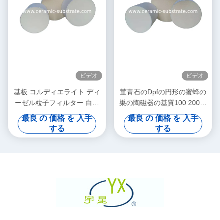
ビデオ
ビデオ
基板 コルディエライト ディ
菫青石のDpfの円形の蜜蜂の
ーゼル粒子フィルター 白色
巣の陶磁器の基質100 200の
高孔度
CPSIの細胞密度
最良 の 価格 を 入手
最良 の 価格 を 入手
する
する