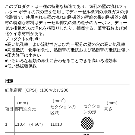
このプロダクトは一種の特別な構造であり、気孔の壁の流れフィ
ルター ボディの穴の壁を使用してディーゼル機関の排気ガスの浄
化装置で、使用される壁の流れの陶磁器の蜜蜂の巣の陶磁器の濾
材の特別な材料はディーゼル排気の煙の粒子のカーボン、ディー
ゼル排気ガスの浄化を横取りしたり、捕獲する。菫青石および炭
化ケイ素材料がある。
プロダクトの利点:
●高い気孔率、よい流動性および均一配分の壁の穴の高い気孔率
●高温抵抗、化学耐食性、熱衝撃の抵抗および熱衝撃の抵抗は強い
●圧力降下は小さい
●いろいろな種類の再生に合わせることできる高いろ過効率
●低い熱拡張係数
指定
細胞密度（CPSI）:100および200
2
（mm
）
（mm）
（mm）
セクショ
セクションの
項目
部門別次元
高さ
ンの形
区域
1
118.4 （4.66"）
11010