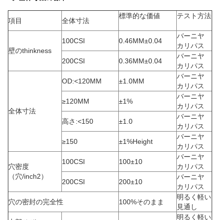
標準的な価値
テスト方法
項目
全体寸法
バーニヤ
100CSI
0.46MM±0.04
カリパス
壁のthinkness
バーニヤ
200CSI
0.36MM±0.04
カリパス
バーニヤ
OD:<120MM
±1.0MM
カリパス
バーニヤ
≥120MM
±1%
カリパス
全体寸法
バーニヤ
高さ:<150
±1.0
カリパス
バーニヤ
≥150
±1%Height
カリパス
バーニヤ
100CSI
100±10
穴密度
カリパス
（穴/inch2）
バーニヤ
200CSI
200±10
カリパス
明るく軽い
穴の密封の完全性
100%そのまま
見通し
明るく軽い