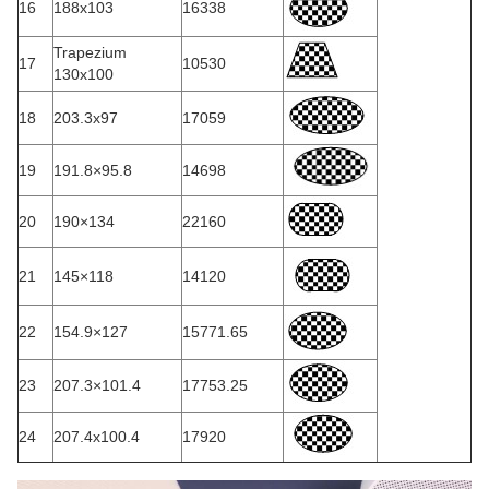
16
188x103
16338
Trapezium
17
10530
130x100
18
203.3x97
17059
19
191.8×95.8
14698
20
190×134
22160
21
145×118
14120
22
154.9×127
15771.65
23
207.3×101.4
17753.25
24
207.4x100.4
17920