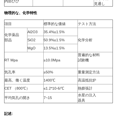
内部ひび
見通し
物理的な、化学特性
項目
標準的な価値
テスト方法
Al2O3
35.4%±1.5%
化学薬品
部品
SiO2
50.9%±1.5%
化学分析
MgO
13.5%±1.5%
普遍的な材料
RT Mpa
≥10.0Mpa
試験機
気孔率
≥50%
重量測定方法
最高。働く温度
1400℃
高温抵抗炉
CET （800℃）
≤1.2*10-6/℃
熱膨張計
水星の注入
平均気孔の開き
7~15
器具
記述: