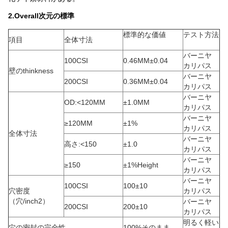
2.Overall次元の標準
標準的な価値
テスト方法
項目
全体寸法
バーニヤ
100CSI
0.46MM±0.04
カリパス
壁のthinkness
バーニヤ
200CSI
0.36MM±0.04
カリパス
バーニヤ
OD:<120MM
±1.0MM
カリパス
バーニヤ
≥120MM
±1%
カリパス
全体寸法
バーニヤ
高さ:<150
±1.0
カリパス
バーニヤ
≥150
±1%Height
カリパス
バーニヤ
100CSI
100±10
穴密度
カリパス
（穴/inch2）
バーニヤ
200CSI
200±10
カリパス
明るく軽い
穴の密封の完全性
100%そのまま