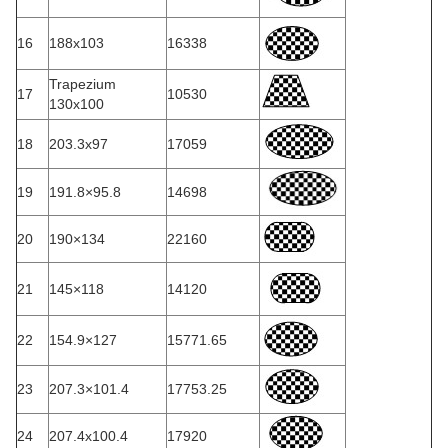
16
188x103
16338
Trapezium
17
10530
130x100
18
203.3x97
17059
19
191.8×95.8
14698
20
190×134
22160
21
145×118
14120
22
154.9×127
15771.65
23
207.3×101.4
17753.25
24
207.4x100.4
17920