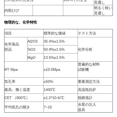
見通し
明るく軽い
内部ひび
見通し
物理的な、化学特性
項目
標準的な価値
テスト方法
Al2O3
35.4%±1.5%
化学薬品
部品
SiO2
50.9%±1.5%
化学分析
MgO
13.5%±1.5%
普遍的な材料
RT Mpa
≥10.0Mpa
試験機
気孔率
≥50%
重量測定方法
最高。働く温度
1400℃
高温抵抗炉
CET （800℃）
≤1.2*10-6/℃
熱膨張計
水星の注入
平均気孔の開き
7~15
器具