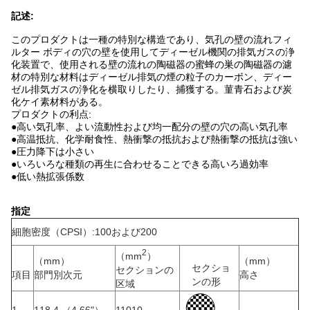
記述:
このプロダクトは一種の特別な構造であり、気孔の壁の流れフィ
ルター ボディの穴の壁を使用してディーゼル機関の排気ガスの浄
化装置で、使用される壁の流れの陶磁器の蜜蜂の巣の陶磁器の濾
材の特別な材料はディーゼル排気の煙の粒子のカーボン、ディー
ゼル排気ガスの浄化を横取りしたり、捕獲する。菫青石および炭
化ケイ素材料がある。
プロダクトの利点:
●高い気孔率、よい流動性および均一配分の壁の穴の高い気孔率
●高温抵抗、化学耐食性、熱衝撃の抵抗および熱衝撃の抵抗は強い
●圧力降下は小さい
●いろいろな種類の再生に合わせることできる高いろ過効率
●低い熱拡張係数
指定
細胞密度（CPSI）:100および200
2
（mm
）
（mm）
（mm）
セクショ
セクションの
項目
部門別次元
高さ
ンの形
区域