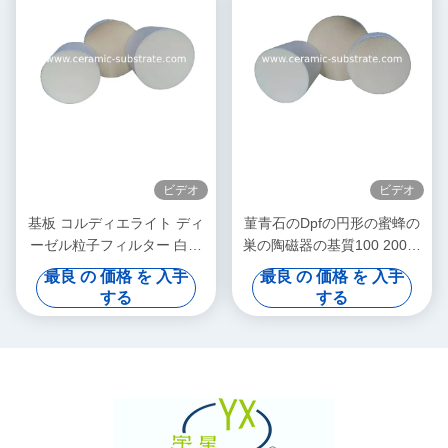
ビデオ
ビデオ
基板 コルディエライト ディ
菫青石のDpfの円形の蜜蜂の
ーゼル粒子フィルター 白色
巣の陶磁器の基質100 200の
高孔度
CPSIの細胞密度
最良 の 価格 を 入手
最良 の 価格 を 入手
する
する