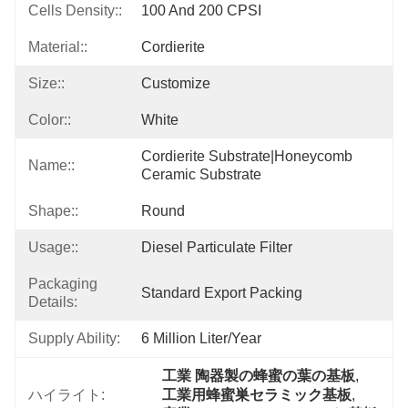
Cells Density::
100 And 200 CPSI
Material::
Cordierite
Size::
Customize
Color::
White
Cordierite Substrate|honeycomb 
Name::
Ceramic Substrate
Shape::
Round
Usage::
Diesel Particulate Filter
Packaging
Standard Export Packing
Details:
Supply Ability:
6 Million Liter/year
工業 陶器製の蜂蜜の葉の基板
, 
ハイライト:
工業用蜂蜜巣セラミック基板
, 