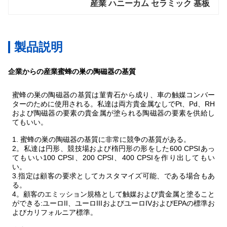
産業 ハニーカム セラミック 基板
製品説明
企業からの産業蜜蜂の巣の陶磁器の基質
蜜蜂の巣の陶磁器の基質は菫青石から成り、車の触媒コンバー
ターのために使用される。私達は両方貴金属なしでPt、Pd、RH
および陶磁器の要素の貴金属が塗られる陶磁器の要素を供給し
てもいい。
1.
蜜蜂の巣の陶磁器の基質に非常に競争の基質がある。
2。私達は円形、競技場および楕円形の形をした600 CPSIあっ
てもいい100 CPSI、200 CPSI、400 CPSIを作り出してもい
い。
3.指定は顧客の要求としてカスタマイズ可能、である場合もあ
る。
4。顧客のエミッション規格として触媒および貴金属と塗ること
ができる:ユーロII、ユーロIIIおよびユーロIVおよびEPAの標準お
よびカリフォルニア標準。