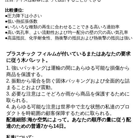
比較優位:
●
圧力降下は小さい
●低い熱拡張係数
●いろいろな種類の再生に合わせることできる高いろ過効率
●高い気孔率、よい流動性および均一配分の壁の穴の高い気孔率
●高温抵抗、化学耐食性、熱衝撃の抵抗および熱衝撃の抵抗は強い
プラスチック フィルムが付いているまたはあなたの要求
に従う木パレット。
1. 強いパッキングは運輸の間にあらゆる可能な損傷から
商品を保護する。
2. 振動から場合を防ぐ固体パッキングおよび全面的な詰
まることおよび震動。
3. 必要な注意はこそどろか雨から商品を保護するために
取られる。
4. あらゆる可能な注意は世界中で主な状態の私達のプロ
ダクトを時範囲の顧客保障するために取られる。
配達細部:
海か空気によって。あなたの順序の量に従う配
達のための普通7から14日。
私達について: