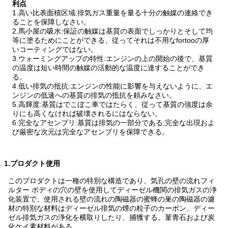
利点
1.高い比表面積区域:排気ガス重量を量る十分の触媒の連絡でき
ることを保障しなさい。
2.馬小屋の吸水:保証の触媒は基質の表面でしっかりとそして均
等に塗るためにことができる、従ってそれは不用なfortooの厚
いコーティングではない。
3.ウォーミングアップの特性:エンジンの上の開始の後で、基質
の温度は短い時間の触媒の活動的な温度に達することができ
る。
4.低い排気の抵抗:エンジンの性能に影響を与えないように、エ
ンジンの低速への基質の排気の抵抗を頼みなさい。
5.高輝度:基質はでこぼこ車ではたらく、従って基質の強度は余
りにも高くなければ破壊されるにはならない。
6.完全なアセンブリ:基質は排気の一部分である;完全な出現およ
び厳密な次元は完全なアセンブリを保障できる。
2.
1.プロダクト使用
このプロダクトは一種の特別な構造であり、気孔の壁の流れフィ
ルター ボディの穴の壁を使用してディーゼル機関の排気ガスの浄
化装置で、使用される壁の流れの陶磁器の蜜蜂の巣の陶磁器の濾
材の特別な材料はディーゼル排気の煙の粒子のカーボン、ディー
ゼル排気ガスの浄化を横取りしたり、捕獲する。菫青石および炭
化ケイ素材料がある。