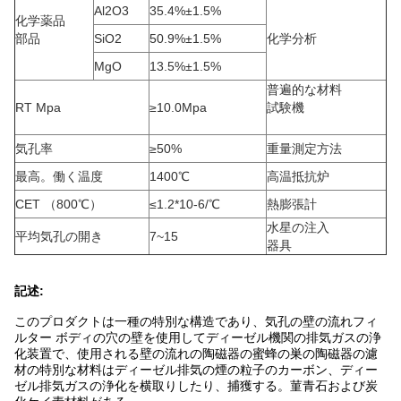
Al2O3
35.4%±1.5%
化学薬品
部品
SiO2
50.9%±1.5%
化学分析
MgO
13.5%±1.5%
普遍的な材料
RT Mpa
≥10.0Mpa
試験機
気孔率
≥50%
重量測定方法
最高。働く温度
1400℃
高温抵抗炉
CET （800℃）
≤1.2*10-6/℃
熱膨張計
水星の注入
平均気孔の開き
7~15
器具
記述:
このプロダクトは一種の特別な構造であり、気孔の壁の流れフィ
ルター ボディの穴の壁を使用してディーゼル機関の排気ガスの浄
化装置で、使用される壁の流れの陶磁器の蜜蜂の巣の陶磁器の濾
材の特別な材料はディーゼル排気の煙の粒子のカーボン、ディー
ゼル排気ガスの浄化を横取りしたり、捕獲する。菫青石および炭