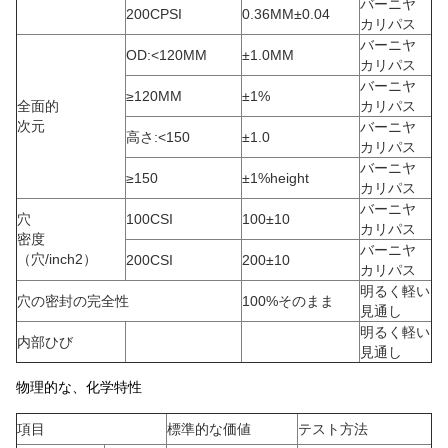
バーニヤ
200CPSI
0.36MM±0.04
カリパス
バーニヤ
OD:<120MM
±1.0MM
カリパス
バーニヤ
≥120MM
±1%
全面的
カリパス
次元
バーニヤ
高さ:<150
±1.0
カリパス
バーニヤ
≥150
±1%height
カリパス
バーニヤ
穴
100CSI
100±10
カリパス
密度
バーニヤ
（穴/inch2）
200CSI
200±10
カリパス
明るく軽い
穴の密封の完全性
100%そのまま
見通し
明るく軽い
内部ひび
見通し
物理的な、化学特性
項目
標準的な価値
テスト方法