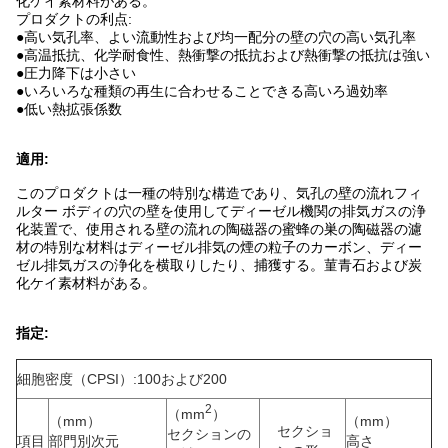
化ケイ素材料がある。
プロダクトの利点:
●高い気孔率、よい流動性および均一配分の壁の穴の高い気孔率
●高温抵抗、化学耐食性、熱衝撃の抵抗および熱衝撃の抵抗は強い
●圧力降下は小さい
●いろいろな種類の再生に合わせることできる高いろ過効率
●低い熱拡張係数
適用:
このプロダクトは一種の特別な構造であり、気孔の壁の流れフィ
ルター ボディの穴の壁を使用してディーゼル機関の排気ガスの浄
化装置で、使用される壁の流れの陶磁器の蜜蜂の巣の陶磁器の濾
材の特別な材料はディーゼル排気の煙の粒子のカーボン、ディー
ゼル排気ガスの浄化を横取りしたり、捕獲する。菫青石および炭
化ケイ素材料がある。
指定:
細胞密度（CPSI）:100および200
2
（mm
）
（mm）
（mm）
セクショ
セクションの
項目
部門別次元
高さ