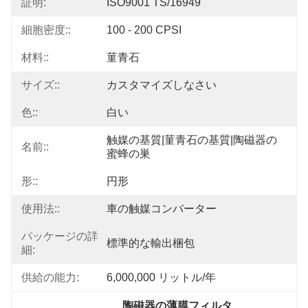
証明:
ISO9001 TS/16949
細胞密度::
100 - 200 CPSI
材料::
菫青石
サイズ::
カスタマイズしなさい
色::
白い
触媒の基質|菫青石の基質|陶磁器の
名前::
蜜蜂の巣
形::
円形
使用法::
車の触媒コンバーター
パッケージの詳
標準的な輸出梱包
細:
供給の能力:
6,000,000 リットル/年
陶磁器の薄膜フィルタ
, 