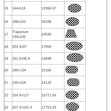
15
144x116
13366.67
16
188x103
16338
Trapezium
17
10530
130x100
18
203.3x97
17059
19
191.8×95.8
14698
20
190×134
22160
21
145×118
14120
22
154.9×127
15771.65
23
207.3×101.4
17753.25