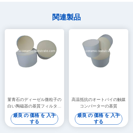
関連製品
菫青石のディーゼル微粒子の
高温抵抗のオートバイの触媒
白い陶磁器の基質フィルター
コンバーターの基質
高い耐久性
最良 の 価格 を 入手
最良 の 価格 を 入手
する
する