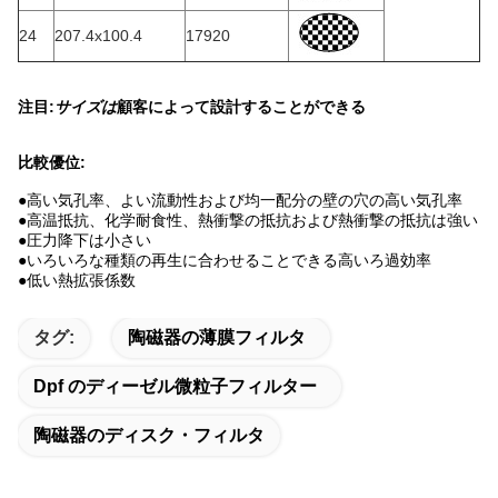
24
207.4x100.4
17920
注目:
サイズは
顧客によって設計することができる
比較優位:
●
高い気孔率、よい流動性および均一配分の壁の穴の高い気孔率
●高温抵抗、化学耐食性、熱衝撃の抵抗および熱衝撃の抵抗は強い
●圧力降下は小さい
●いろいろな種類の再生に合わせることできる高いろ過効率
●低い熱拡張係数
タグ:
陶磁器の薄膜フィルタ
Dpf のディーゼル微粒子フィルター
陶磁器のディスク・フィルタ