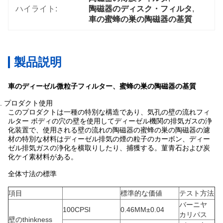
ハイライト:
陶磁器のディスク・フィルタ
, 
車の蜜蜂の巣の陶磁器の基質
製品説明
車のディーゼル微粒子フィルター、蜜蜂の巣の陶磁器の基質
2.
プロダクト使用
このプロダクトは一種の特別な構造であり、気孔の壁の流れフィ
ルター ボディの穴の壁を使用してディーゼル機関の排気ガスの浄
化装置で、使用される壁の流れの陶磁器の蜜蜂の巣の陶磁器の濾
材の特別な材料はディーゼル排気の煙の粒子のカーボン、ディー
ゼル排気ガスの浄化を横取りしたり、捕獲する。菫青石および炭
化ケイ素材料がある。
全体寸法の標準
項目
標準的な価値
テスト方法
バーニヤ
100CPSI
0.46MM±0.04
カリパス
壁のthinkness