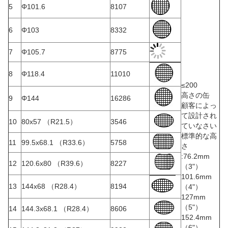
5
Φ101.6
8107
6
Φ103
8332
7
Φ105.7
8775
8
Φ118.4
11010
≤200
高さの缶
9
Φ144
16286
顧客によっ
て設計され
10
80x57 （R21.5）
3546
ていなさい
標準的な高
11
99.5x68.1 （R33.6）
5758
さ
:76.2mm
12
120.6x80 （R39.6）
8227
（3"）
101.6mm
13
144x68 （R28.4）
8194
（4"）
127mm
（5"）
14
144.3x68.1 （R28.4）
8606
152.4mm
（6"）