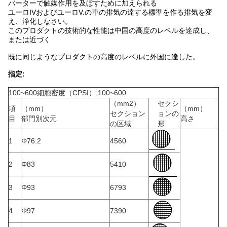
バーターで触媒作用を及ぼすために加えられる
ユーロIVおよびユーロV.の車の排気の達する標準を作る排気を変
え、浄化しなさい。
このプロダクトの技術的な性能は中国の高度のレベルを達成し、
または近づく
既に同じようなプロダクトの高度のレベルに外国に達した。
指定:
100~600細胞密度（CPSI）:100~600
（mm2）
セクシ
項
（mm）
（mm）
セクション
ョンの
目
部門別次元
高さ
の区域
形
1
Φ76.2
4560
2
Φ83
5410
3
Φ93
6793
4
Φ97
7390