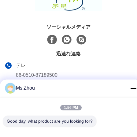
ソーシャルメディア
迅速な連絡
テレ
86-0510-87189500
メール
Ms.Zhou
yxhjc@yxhjc.com
アドレス
1:56 PM
Dingshu の町、Yixing 都市、江蘇省
Good day, what product are you looking for?
プライバシーポリシー
|
地図