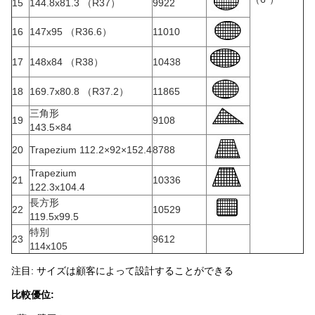
15
144.8x81.3 （R37）
9922
16
147x95 （R36.6）
11010
17
148x84 （R38）
10438
18
169.7x80.8 （R37.2）
11865
三角形
19
9108
143.5×84
20
Trapezium 112.2×92×152.4
8788
Trapezium
21
10336
122.3x104.4
長方形
22
10529
119.5x99.5
特別
23
9612
114x105
注目: サイズは顧客によって設計することができる
比較優位: