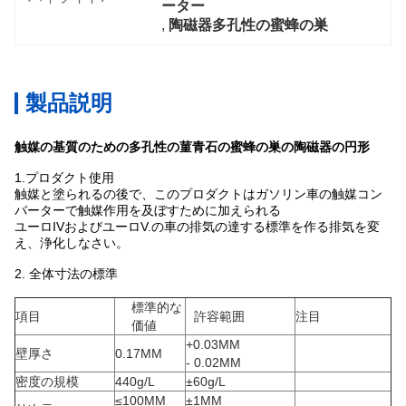
ーター
, 
陶磁器多孔性の蜜蜂の巣
製品説明
触媒の基質のための多孔性の菫青石の蜜蜂の巣の陶磁器の円形
1.プロダクト使用
触媒と塗られるの後で、このプロダクトはガソリン車の触媒コン
バーターで触媒作用を及ぼすために加えられる
ユーロIVおよびユーロV.の車の排気の達する標準を作る排気を変
え、浄化しなさい。
2.
全体寸法の標準
標準的な
項目
許容範囲
注目
価値
+0.03MM
壁厚さ
0.17MM
- 0.02MM
密度の規模
440g/L
±60g/L
≤100MM
±1MM