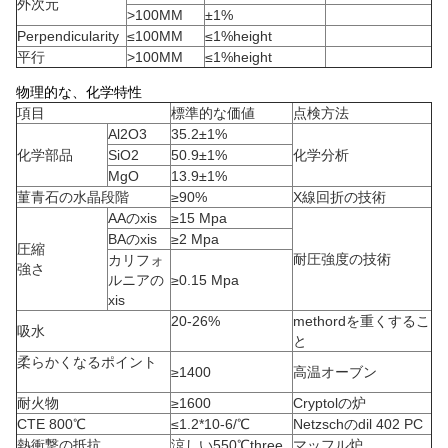
外次元
>100MM
±1%
Perpendicularity
≤100MM
≤1%height
平行
>100MM
≤1%height
物理的な、化学特性
項目
標準的な価値
点検方法
Al2O3
35.2±1%
化学部品
SiO2
50.9±1%
化学分析
MgO
13.9±1%
菫青石の水晶段階
≥90%
X線回折の技術
AAのxis
≥15 Mpa
BAのxis
≥2 Mpa
圧縮
耐圧強度の技術
カリフォ
強さ
ルニアの
≥0.15 Mpa
xis
20-26%
methordを重くするこ
吸水
と
柔らかくなるポイント
≥1400
高温オーブン
耐火物
≥1600
Cryptolの炉
CTE 800℃
≤1.2*10-6/℃
Netzschのdil 402 PC
熱衝撃の抵抗
涼しい550℃three
マッフル炉