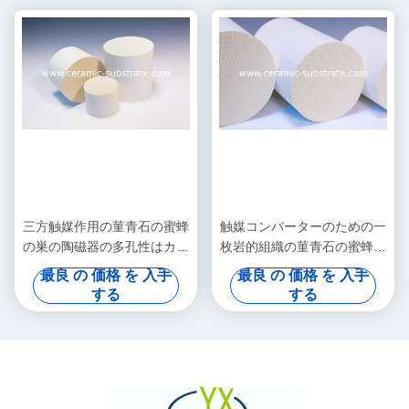
三方触媒作用の菫青石の蜜蜂
触媒コンバーターのための一
の巣の陶磁器の多孔性はカス
枚岩的組織の菫青石の蜜蜂の
タマイズします
巣の陶磁器の多孔性
最良 の 価格 を 入手
最良 の 価格 を 入手
する
する