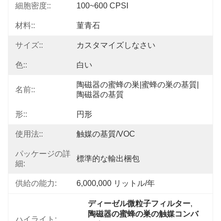
細胞密度::
100~600 CPSI
材料::
菫青石
サイズ::
カスタマイズしなさい
色::
白い
陶磁器の蜜蜂の巣|蜜蜂の巣の基質|
名前::
陶磁器の基質
形::
円形
使用法::
触媒の基質/VOC
パッケージの詳
標準的な輸出梱包
細:
供給の能力:
6,000,000 リットル/年
ディーゼル微粒子フィルター
, 
陶磁器の蜜蜂の巣の触媒コンバ
ハイライト: