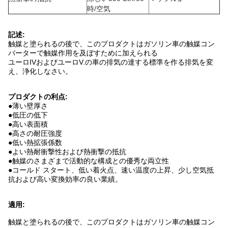
時/空気
記述:
触媒と塗られるの後で、このプロダクトはガソリン車の触媒コン
バーターで触媒作用を及ぼすために加えられる
ユーロIVおよびユーロV.の車の排気の達する標準を作る排気を変
え、浄化しなさい。
プロダクトの利点:
●
薄い壁厚さ
●低圧の低下
●高い表面積
●高さの耐圧強度
●低い熱拡張係数
●よい熱耐衝撃性および熱衝撃の抵抗
●触媒のさまざまで活動的な構成との優秀な両立性
●コールド スタート、低い着火点、速い温度の上昇、少し空気抵
抗および高い変換効率の良い業績。
適用:
触媒と塗られるの後で、このプロダクトはガソリン車の触媒コン