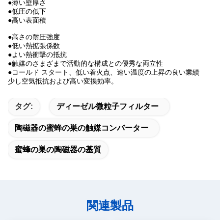
●
薄い壁厚さ
●低圧の低下
●高い表面積
●高さの耐圧強度
●低い熱拡張係数
●よい熱衝撃の抵抗
●触媒のさまざまで活動的な構成との優秀な両立性
●コールド スタート、低い着火点、速い温度の上昇の良い業績
少し空気抵抗および高い変換効率。
タグ:
ディーゼル微粒子フィルター
陶磁器の蜜蜂の巣の触媒コンバーター
蜜蜂の巣の陶磁器の基質
関連製品