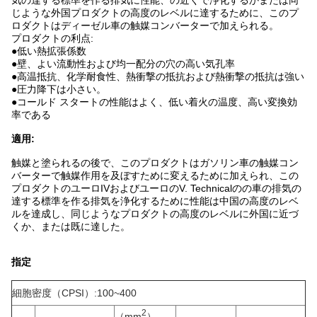
気の達する標準を作る排気に性能、の近くで浄化するかまたは同
じような外国プロダクトの高度のレベルに達するために、このプ
ロダクトはディーゼル車の触媒コンバーターで加えられる。
プロダクトの利点:
●低い熱拡張係数
●壁、よい流動性および均一配分の穴の高い気孔率
●高温抵抗、化学耐食性、熱衝撃の抵抗および熱衝撃の抵抗は強い
●圧力降下は小さい。
●コールド スタートの性能はよく、低い着火の温度、高い変換効
率である
適用:
触媒と塗られるの後で、このプロダクトはガソリン車の触媒コン
バーターで触媒作用を及ぼすために変えるために加えられ、この
プロダクトのユーロIVおよびユーロのV. Technicalのの車の排気の
達する標準を作る排気を浄化するために性能は中国の高度のレベ
ルを達成し、同じようなプロダクトの高度のレベルに外国に近づ
くか、または既に達した。
指定
細胞密度（CPSI）:100~400
2
（mm
）