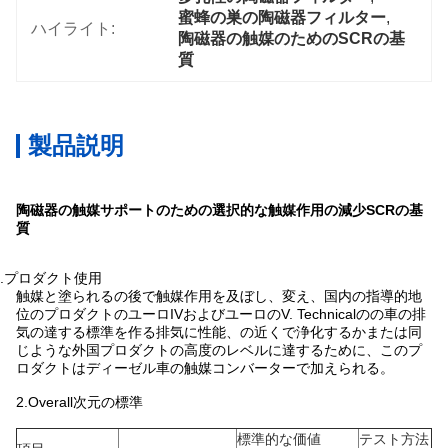
蜜蜂の巣の陶磁器フィルター
, 
ハイライト:
陶磁器の触媒のためのSCRの基
質
製品説明
陶磁器の触媒サポートのための選択的な触媒作用の減少SCRの基
質
1.プロダクト使用
触媒と塗られるの後で触媒作用を及ぼし、変え、国内の指導的地
位のプロダクトのユーロIVおよびユーロのV. Technicalのの車の排
気の達する標準を作る排気に性能、の近くで浄化するかまたは同
じような外国プロダクトの高度のレベルに達するために、このプ
ロダクトはディーゼル車の触媒コンバーターで加えられる。
2.Overall次元の標準
標準的な価値
テスト方法