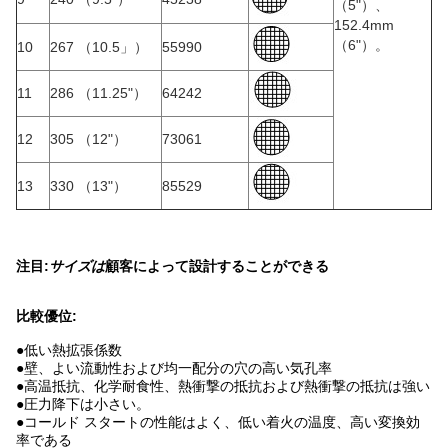
（5"）、
152.4mm
（6"）。
10
267 （10.5」）
55990
11
286 （11.25"）
64242
12
305 （12"）
73061
13
330 （13"）
85529
注目:
サイズは
顧客によって設計することができる
比較優位:
●
低い熱拡張係数
●壁、よい流動性および均一配分の穴の高い気孔率
●高温抵抗、化学耐食性、熱衝撃の抵抗および熱衝撃の抵抗は強い
●圧力降下は小さい。
●コールド スタートの性能はよく、低い着火の温度、高い変換効
率である