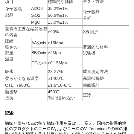
項目
標準的な価値
テスト方法
Al2O3
35.2%±1%
化学薬品
化学薬品
部品
SiO2
50.9%±1%
分析
MgO
13.9%±1%
菫青石主要な結晶段階
≥90%
X線回折
の内容
圧縮
AAのxis
≥15Mpa
強さの
普遍的な材料
BBのxis
≥2Mpa
部屋
試験機
温度
CCのxis
≥0.15Mpa
吸水
23-27%
重量測定方法
柔らかくなる温度
≥1400℃
高温抵抗炉
CTE （800℃）
≤1.5*10-6/℃
熱膨張計
熱衝撃
450℃
空冷
抵抗
3回は割れない
記述:
触媒と塗られるの後で触媒作用を及ぼし、変え、国内の指導的地
位のプロダクトのユーロIVおよびユーロのV. Technicalのの車の排