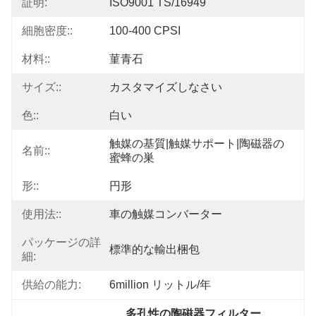
証明:
ISO9001 TS/16949
細胞密度::
100-400 CPSI
材料::
菫青石
サイズ::
カスタマイズしなさい
色::
白い
触媒の基質|触媒サポート|陶磁器の
名前::
蜜蜂の巣
形::
円形
使用法::
車の触媒コンバーター
パッケージの詳
標準的な輸出梱包
細:
供給の能力:
6million リットル/年
多孔性の陶磁器フィルター
, 