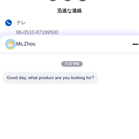
迅速な連絡
テレ
86-0510-87189500
Ms.Zhou
メール
yxhjc@yxhjc.com
7:37 PM
アドレス
Dingshu の町、Yixing 都市、江蘇省
Good day, what product are you looking for?
プライバシーポリシー
|
地図
中国 良質 陶磁器の基質 製造者。 版権の© 2013-2026 Jiangsu
Province Yixing Nonmetallic Chemical Machinery Factory Co.,Ltd
. すべての権利 確保される。