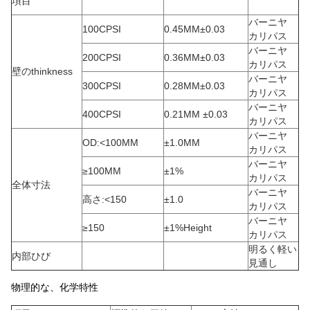
項目
バーニヤ
100CPSI
0.45MM±0.03
カリパス
バーニヤ
200CPSI
0.36MM±0.03
カリパス
壁のthinkness
バーニヤ
300CPSI
0.28MM±0.03
カリパス
バーニヤ
400CPSI
0.21MM ±0.03
カリパス
バーニヤ
OD:<100MM
±1.0MM
カリパス
バーニヤ
≥100MM
±1%
カリパス
全体寸法
バーニヤ
高さ:<150
±1.0
カリパス
バーニヤ
≥150
±1%Height
カリパス
明るく軽い
内部ひび
見通し
物理的な、化学特性