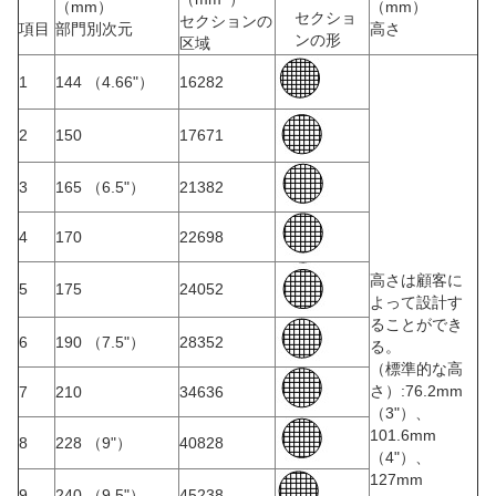
（mm）
（mm）
セクショ
セクションの
項目
部門別次元
高さ
ンの形
区域
1
144 （4.66"）
16282
2
150
17671
3
165 （6.5"）
21382
4
170
22698
高さは顧客に
5
175
24052
よって設計す
ることができ
6
190 （7.5"）
28352
る。
（標準的な高
さ）:76.2mm
7
210
34636
（3"）、
101.6mm
8
228 （9"）
40828
（4"）、
127mm
9
240 （9.5"）
45238