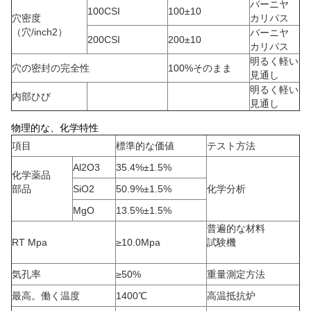
バーニヤ
100CSI
100±10
穴密度
カリパス
（穴/inch2）
バーニヤ
200CSI
200±10
カリパス
明るく軽い
穴の密封の完全性
100%そのまま
見通し
明るく軽い
内部ひび
見通し
物理的な、化学特性
項目
標準的な価値
テスト方法
Al2O3
35.4%±1.5%
化学薬品
部品
SiO2
50.9%±1.5%
化学分析
MgO
13.5%±1.5%
普遍的な材料
RT Mpa
≥10.0Mpa
試験機
気孔率
≥50%
重量測定方法
最高。働く温度
1400℃
高温抵抗炉