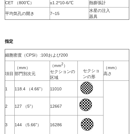
CET （800℃）
≤1.2*10-6/℃
熱膨張計
水星の注入
平均気孔の開き
7~15
器具
指定
細胞密度（CPSI）:100および200
2
（mm
）
（mm）
（mm）
セクショ
セクションの
項目
部門別次元
高さ
ンの形
区域
1
118.4 （4.66"）
11010
2
127 （5"）
12667
3
144 （5.66"）
16286