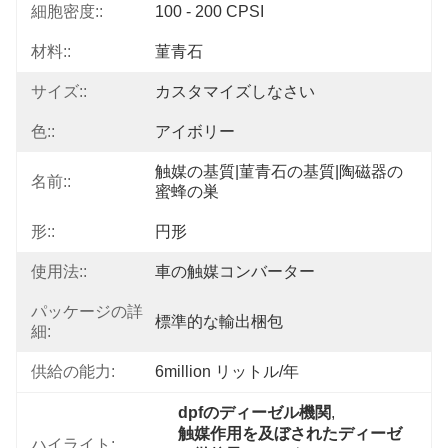
細胞密度::
100 - 200 CPSI
材料::
菫青石
サイズ::
カスタマイズしなさい
色::
アイボリー
触媒の基質|菫青石の基質|陶磁器の
名前::
蜜蜂の巣
形::
円形
使用法::
車の触媒コンバーター
パッケージの詳
標準的な輸出梱包
細:
供給の能力:
6million リットル/年
dpfのディーゼル機関
, 
触媒作用を及ぼされたディーゼ
ハイライト: