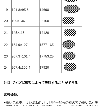
19
191.8×95.8
14698
20
190×134
22160
21
145×118
14120
22
154.9×127
15771.65
23
207.3×101.4
17753.25
24
207.4x100.4
17920
注目:
サイズは
顧客によって設計することができる
比較優位:
●
高い気孔率、よい流動性および均一配分の壁の穴の高い気孔率