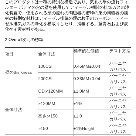
このプロダクトは一種の特別な構造であり、気孔の壁の流れフィ
ルター ボディの穴の壁を使用してディーゼル機関の排気ガスの浄
化装置で、使用される壁の流れの陶磁器の蜜蜂の巣の陶磁器の濾
材の特別な材料はディーゼル排気の煙の粒子のカーボン、ディー
ゼル排気ガスの浄化を横取りしたり、捕獲する。菫青石および炭
化ケイ素材料がある。
2.Overall次元の標準
標準的な価値
テスト方法
項目
全体寸法
バーニヤ
100CSI
0.46MM±0.04
カリパス
壁のthinkness
バーニヤ
200CSI
0.36MM±0.04
カリパス
バーニヤ
OD:<120MM
±1.0MM
カリパス
バーニヤ
≥120MM
±1%
カリパス
全体寸法
バーニヤ
高さ:<150
±1.0
カリパス
バーニヤ
≥150
±1%Height
カリパス