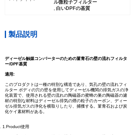
ル微粒子フィルター
, 
白いDPFの基質
製品説明
ディーゼル触媒コンバーターのための菫青石の壁の流れフィルタ
ー/DPF基質
適用:
このプロダクトは一種の特別な構造であり、気孔の壁の流れフィ
ルター ボディの穴の壁を使用してディーゼル機関の排気ガスの浄
化装置で、使用される壁の流れの陶磁器の蜜蜂の巣の陶磁器の濾
材の特別な材料はディーゼル排気の煙の粒子のカーボン、ディー
ゼル排気ガスの浄化を横取りしたり、捕獲する。菫青石および炭
化ケイ素材料がある。
2.
1.Product使用