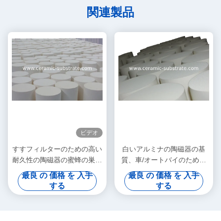
関連製品
ビデオ
すすフィルターのための高い
白いアルミナの陶磁器の基
耐久性の陶磁器の蜜蜂の巣の
質、車/オートバイのための
触媒コンバーター
蜜蜂の巣の陶磁器フィルター
最良 の 価格 を 入手
最良 の 価格 を 入手
する
する