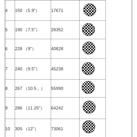
4
150 （5.9"）
17671
5
190 （7.5"）
28352
6
228 （9"）
40828
7
240 （9.5"）
45238
8
267 （10.5」）
55990
9
286 （11.25"）
64242
10
305 （12"）
73061