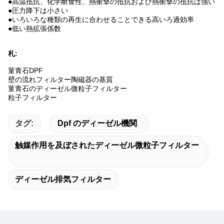
●高温抵抗、化学耐食性、熱衝撃の抵抗および熱衝撃の抵抗は強い
●圧力降下は小さい
●いろいろな種類の再生に合わせることできる高いろ過効率
●低い熱拡張係数
札:
菫青石DPF
壁の流れフィルター陶磁器の基質
菫青石のディーゼル微粒子フィルター
粒子フィルター
タグ:
Dpf のディーゼル機関
触媒作用を及ぼされたディーゼル微粒子フィルター
ディーゼル排気フィルター